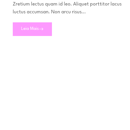
Zretium lectus quam id leo. Aliquet porttitor lacus
luctus accumsan. Non arcu risus...
Leia Mais
Menu
Home
Sobre Nós
Nossos Produtos