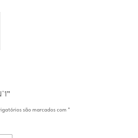
N°1”
igatórios são marcados com
*