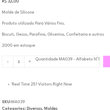
R$
32,00
Molde de Silicone
Produto utilizado Para Vários Fins.
Biscuit, Gesso, Parafina, Glicerina, Confeitaria e outros
2000 em estoque
Quantidade MA039 - Alfabeto N°1
Real Time
251
Visitors Right Now
SKU:
MA039
Categories:
Diversos
,
Moldes