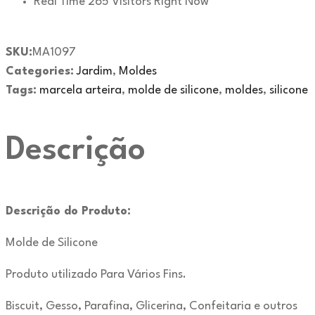
Real Time
265
Visitors Right Now
SKU:
MA1097
Categories:
Jardim
,
Moldes
Tags:
marcela arteira
,
molde de silicone
,
moldes
,
silicone
Descrição
Descrição do Produto:
Molde de Silicone
Produto utilizado Para Vários Fins.
Biscuit, Gesso, Parafina, Glicerina, Confeitaria e outros