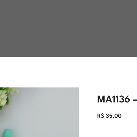
MA1136 –
R$
35,00