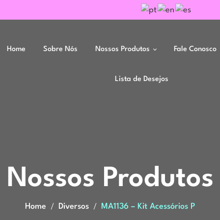
Home
Sobre Nós
Nossos Produtos
Fale Conosco
Lista de Desejos
Moldes
Moldes para Resina
Acessórios
Ferramentas
Velas e Sabonetes
Nossos Produtos
Home
Diversos
MA1136 – Kit Acessórios P