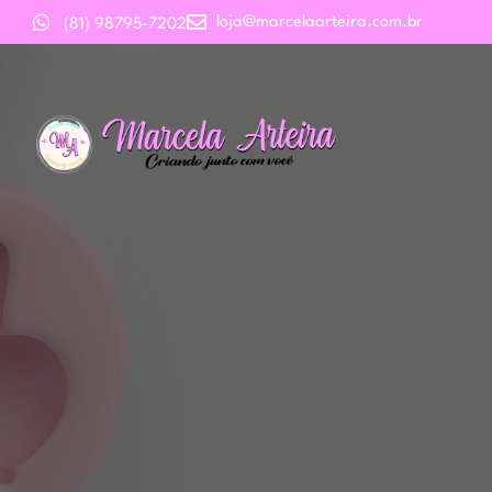
loja@marcelaarteira.com.br
(81) 98795-7202