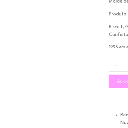
Molde de
Produto u
Biscuit, 
Confeita
1998 em 
Adici
Rea
No