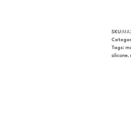
SKU:
MA
Categor
Tags:
ma
silicone
,