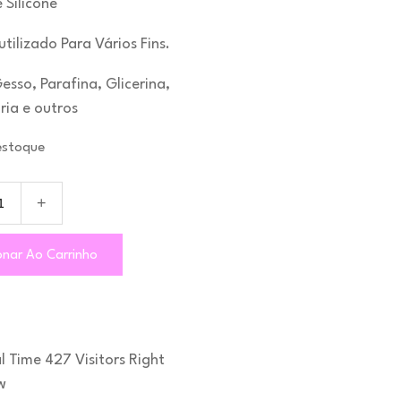
 Silicone
tilizado Para Vários Fins.
Gesso, Parafina, Glicerina,
ria e outros
estoque
onar Ao Carrinho
l Time
427
Visitors Right
w