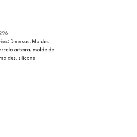
296
ies:
Diversos
,
Moldes
rcela arteira
,
molde de
moldes
,
silicone