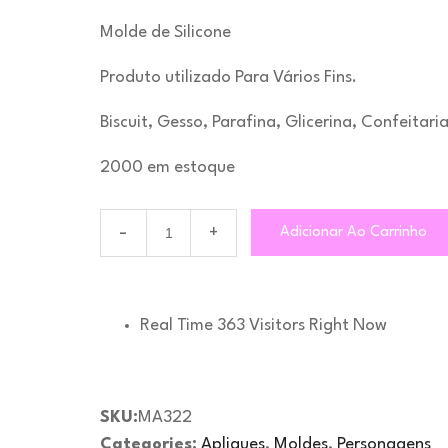
Molde de Silicone
Produto utilizado Para Vários Fins.
Biscuit, Gesso, Parafina, Glicerina, Confeitari
2000 em estoque
Adicionar Ao Carrinho
Real Time
363
Visitors Right Now
SKU:
MA322
Categories:
Apliques
,
Moldes
,
Personagens