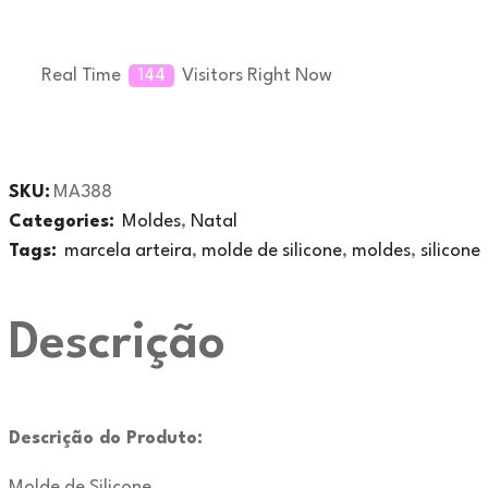
Real Time
144
Visitors Right Now
SKU:
MA388
Categories:
Moldes
,
Natal
Tags:
marcela arteira
,
molde de silicone
,
moldes
,
silicone
Descrição
Descrição do Produto:
Molde de Silicone