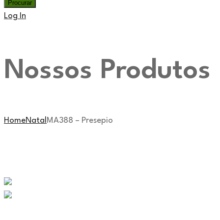
Log In
Home
Sobre Nós
Nossos Produtos
Fale Conos
Nossos Produtos
Moldes
Moldes para Resina
Acessórios
Home
Natal
MA388 – Presepio
Ferramentas
Velas e Sabonetes