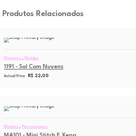
Produtos Relacionados
,
Diversos
Moldes
1191 - Sol Com Nuvens
R$
22,00
Actual Price
,
Moldes
Personagens
MA101 - Mini Stitch E Xepa