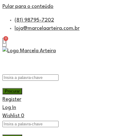
Pular para o conteúdo
(81) 98795-7202
loja@marcelaarteira.com.br
Home
Sobre Nós
Nossos Produtos
Fale Conos
Moldes
Register
Moldes para Resina
Log In
Acessórios
Wishlist
0
Ferramentas
Velas e Sabonetes