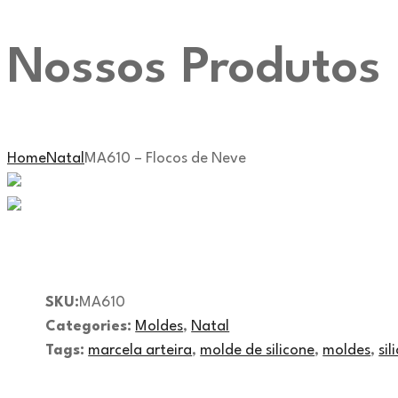
Nossos Produtos
Home
Natal
MA610 – Flocos de Neve
SKU:
MA610
Categories:
Moldes
,
Natal
Tags:
marcela arteira
,
molde de silicone
,
moldes
,
sil