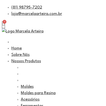
Pular
(81) 98795-7202
para
loja@marcelaarteira.com.br
o
conteúdo
Home
Sobre Nós
Nossos Produtos
Moldes
Moldes para Resina
Acessórios
Ferramentas