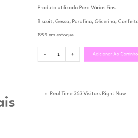
Produto utilizado Para Vários Fins.
Biscuit, Gesso, Parafina, Glicerina, Confeit
1999 em estoque
Quantidade
Adicionar Ao Carrinh
MA610
-
Flocos
de
Neve
Real Time
363
Visitors Right Now
ais
l