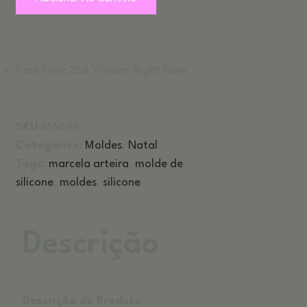
Real Time
268
Visitors Right Now
SKU:
MA694
Categories:
Moldes
,
Natal
Tags:
marcela arteira
,
molde de
silicone
,
moldes
,
silicone
Descrição
Descrição do Produto: