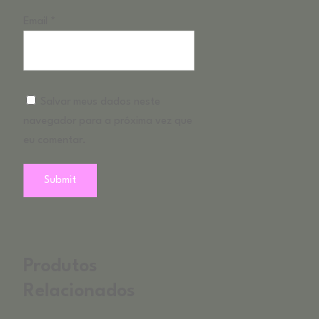
Email
*
Salvar meus dados neste
navegador para a próxima vez que
eu comentar.
Produtos
Relacionados