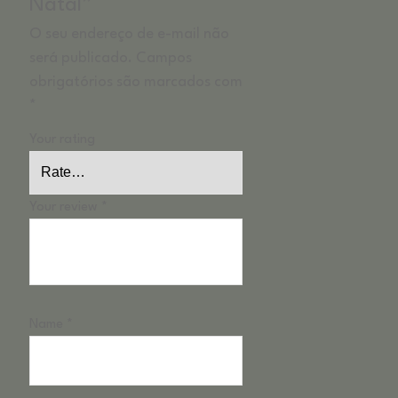
Natal”
O seu endereço de e-mail não
será publicado.
Campos
obrigatórios são marcados com
*
Your rating
Your review
*
Name
*