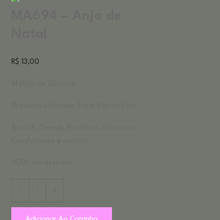
MA694 – Anjo de
Natal
R$
13,00
Molde de Silicone
Produto utilizado Para Vários Fins.
Biscuit, Gesso, Parafina, Glicerina,
Confeitaria e outros
2000 em estoque
Adicionar Ao Carrinho