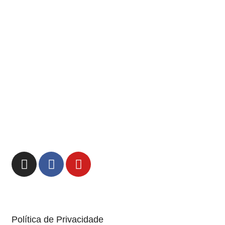
Moldes
Moldes para Resina
Ferramentas
Acessórios
Contatos
Whatsapp: (81) 99868-2533
E-mail:
loja@marcelaarteira.com.br
© 2026 Marcela Arteira – Todos
os direitos reservados.
Política de Privacidade