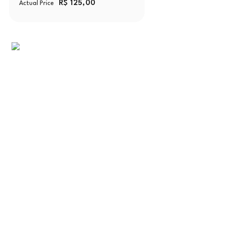
R$
125,00
Actual Price
Menu
Home
Sobre Nós
Nossos Produtos
Fale Conosco
Minha conta
Lista de Desejos
Categorias