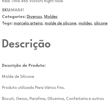
Real Time
465
Visitors Right Now
SKU:
MA841
Categories:
Diversos
,
Moldes
Tags:
marcela arteira
,
molde de silicone
,
moldes
,
silicone
Descrição
Descrição do Produto:
Molde de Silicone
Produto utilizado Para Vários Fins.
Biscuit, Gesso, Parafina, Glicerina, Confeitaria e outros