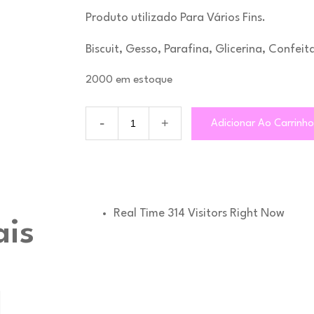
Produto utilizado Para Vários Fins.
Biscuit, Gesso, Parafina, Glicerina, Confeit
2000 em estoque
Quantidade
Adicionar Ao Carrinh
MA910
-
Arabesco
N°3
Real Time
314
Visitors Right Now
ais
l