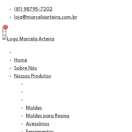
Pular
(81) 98795-7202
para
loja@marcelaarteira.com.br
o
conteúdo
Home
Sobre Nós
Nossos Produtos
Moldes
Moldes para Resina
Acessórios
Ferramentas