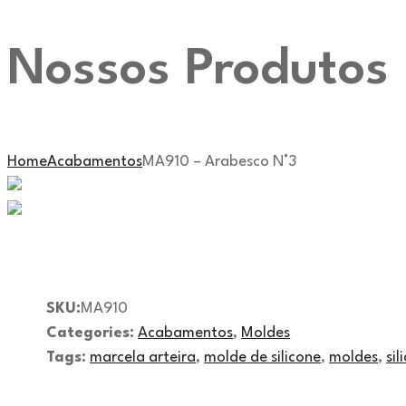
Nossos Produtos
Home
Acabamentos
MA910 – Arabesco N°3
SKU:
MA910
Categories:
Acabamentos
,
Moldes
Tags:
marcela arteira
,
molde de silicone
,
moldes
,
sil