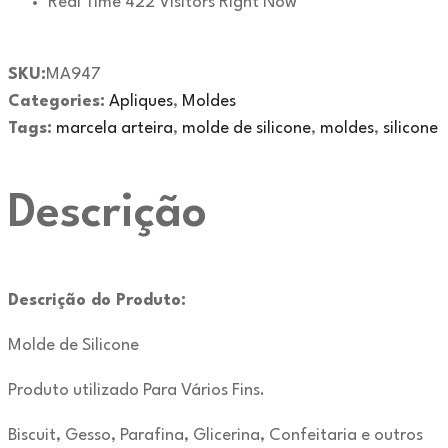
Real Time
422
Visitors Right Now
SKU:
MA947
Categories:
Apliques
,
Moldes
Tags:
marcela arteira
,
molde de silicone
,
moldes
,
silicone
Descrição
Descrição do Produto:
Molde de Silicone
Produto utilizado Para Vários Fins.
Biscuit, Gesso, Parafina, Glicerina, Confeitaria e outros