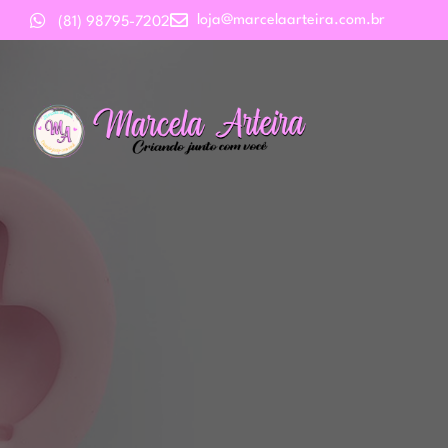
loja@marcelaarteira.com.br
(81) 98795-7202