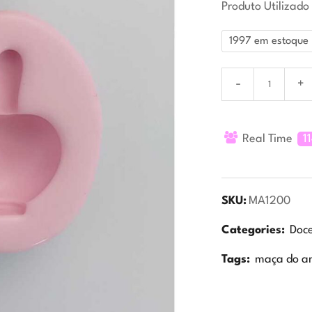
Produto Utilizado
1997 em estoque
Real Time
1
SKU:
MA1200
Categories:
Doc
Tags:
maça do a