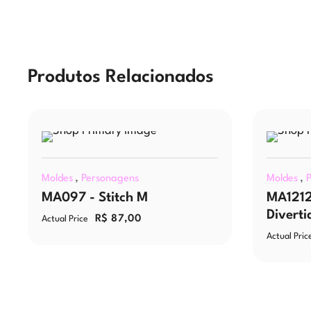
Produtos Relacionados
,
,
Moldes
Personagens
Moldes
MA097 - Stitch M
MA1212
Diverti
R$
87,00
Actual Price
Actual Pric