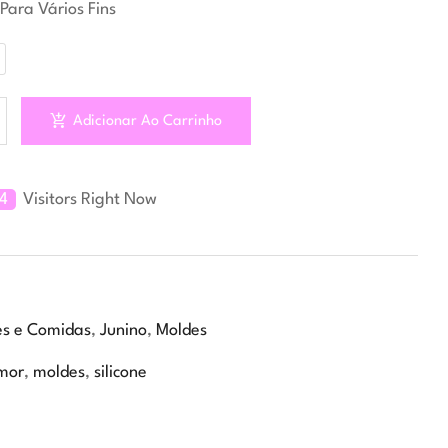
 Para Vários Fins
Adicionar Ao Carrinho
14
Visitors Right Now
es e Comidas
,
Junino
,
Moldes
mor
,
moldes
,
silicone