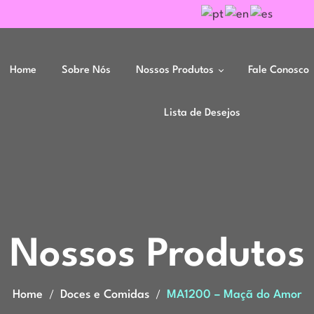
Home
Sobre Nós
Nossos Produtos
Fale Conosco
Lista de Desejos
Moldes
Moldes para Resina
Acessórios
Ferramentas
Velas e Sabonetes
Nossos Produtos
Home
Doces e Comidas
MA1200 – Maçã do Amor