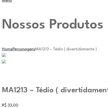
Menu
Nossos Produtos
Home
Personagens
MA1213 – Tédio ( divertidamente )
MA1213 – Tédio ( divertidament
R$
33,00