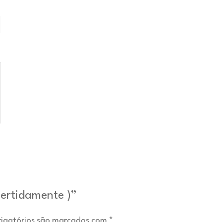
l
ivertidamente )”
igatórios são marcados com
*