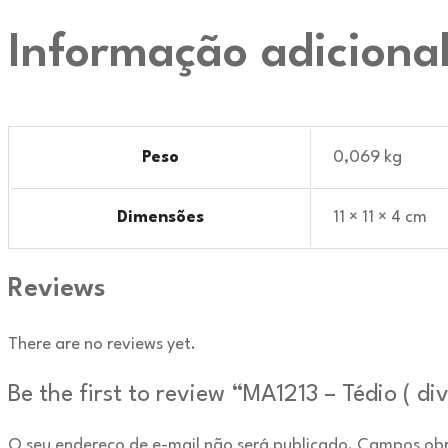
Informação adiciona
Peso
0,069 kg
Dimensões
11 × 11 × 4 cm
Reviews
There are no reviews yet.
Be the first to review “MA1213 – Tédio ( d
O seu endereço de e-mail não será publicado.
Campos obr