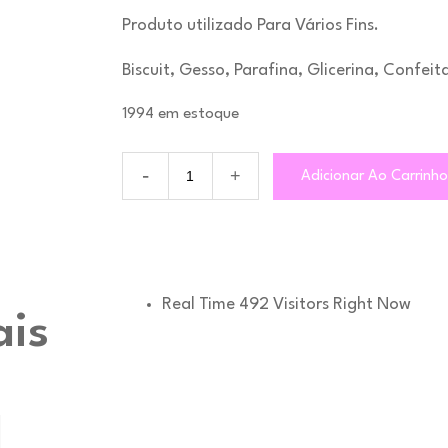
Produto utilizado Para Vários Fins.
Biscuit, Gesso, Parafina, Glicerina, Confeit
1994 em estoque
Quantidade
Adicionar Ao Carrinh
MA387
-
Grama
Real Time
492
Visitors Right Now
ais
l