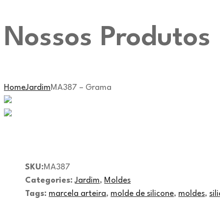
Nossos Produtos
Home
Jardim
MA387 – Grama
SKU:
MA387
Categories:
Jardim
,
Moldes
Tags:
marcela arteira
,
molde de silicone
,
moldes
,
sil