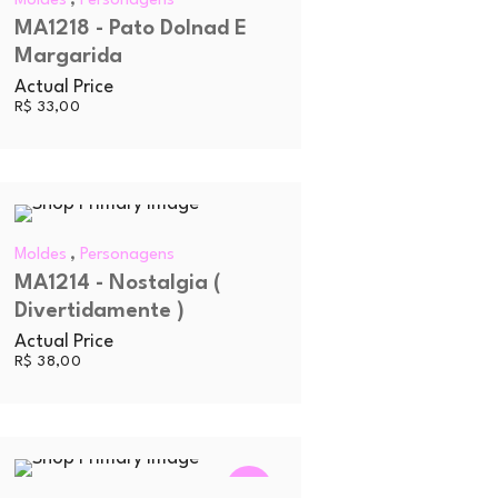
Moldes
Personagens
MA1218 - Pato Dolnad E
Margarida
Actual Price
R$
33,00
,
Moldes
Personagens
MA1214 - Nostalgia (
Divertidamente )
Actual Price
R$
38,00
OFERTA