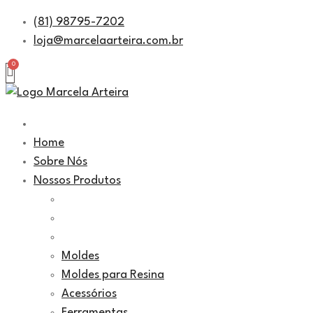
Pular
(81) 98795-7202
para
loja@marcelaarteira.com.br
o
conteúdo
Home
Sobre Nós
Nossos Produtos
Moldes
Moldes para Resina
Acessórios
Ferramentas