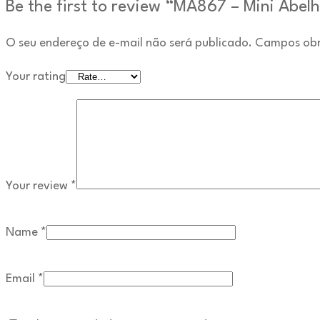
Be the first to review “MA867 – Mini Abel
O seu endereço de e-mail não será publicado.
Campos obr
Your rating
Your review
*
Name
*
Email
*